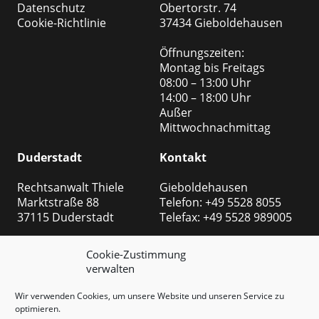
Datenschutz
Obertorstr. 74
Cookie-Richtlinie
37434 Gieboldehausen
Öffnungszeiten:
Montag bis Freitags
08:00 – 13:00 Uhr
14:00 – 18:00 Uhr
Außer
Mittwochnachmittag
Duderstadt
Kontakt
Rechtsanwalt Thiele
Gieboldehausen
Marktstraße 88
Telefon: +49 5528 8055
37115 Duderstadt
Telefax: +49 5528 989005
Öffnungszeiten:
Duderstadt
Cookie-Zustimmung
Montag bis Freitags
Telefon: +49 5527 999
verwalten
08:00 – 13:00 Uhr
8508
14:00 – 18:00 Uhr
Telefax: +49 5527 999 2540
Wir verwenden Cookies, um unsere Website und unseren Service zu
Außer
optimieren.