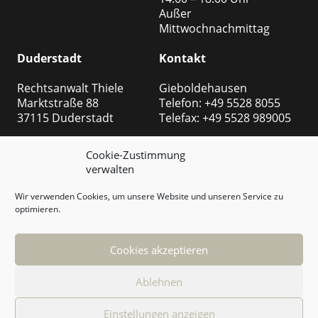
Außer
Mittwochnachmittag
Duderstadt
Kontakt
Rechtsanwalt Thiele
Gieboldehausen
Marktstraße 88
Telefon: +49 5528 8055
37115 Duderstadt
Telefax: +49 5528 989005
Öffnungszeiten:
Duderstadt
Cookie-Zustimmung
Montag bis Freitags
Telefon: +49 5527 999
verwalten
08:00 – 13:00 Uhr
8508
14:00 – 18:00 Uhr
Telefax: +49 5527 999 2540
Wir verwenden Cookies, um unsere Website und unseren Service zu
Außer
optimieren.
Mittwochnachmittag
E-Mail:
rechtsabteilung@thiele-
Cookies akzeptieren
ra.de
Ablehnen
© Rechtsanwalt Marc Thiele
Einstellungen anzeigen
Realisierung Webdesign
ITenergy Achim Wagner