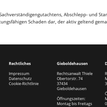
Sachverständigengutachtens, Abschlepp- und Stan
tungsfähigen Schaden dar, der aktiv geltend gema
Rechtliches
Gieboldehausen
D
Impressum
Rechtsanwalt Thiele
R
Datenschutz
Obertorstr. 74
M
Cookie-Richtlinie
37434
3
Gieboldehausen
Ö
Öffnungszeiten:
M
Montag bis Freitags
0