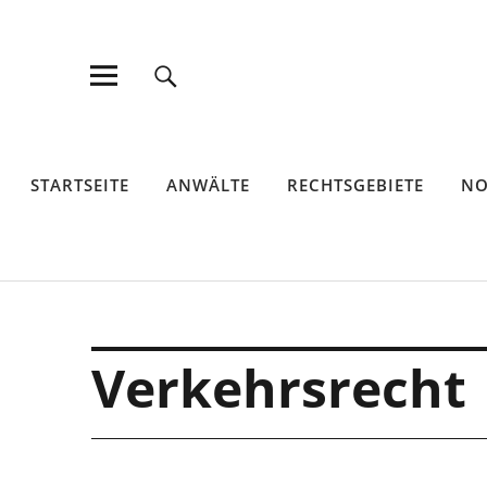
Thiele Rech
IHRE ANWÄLTE IM LANDKREIS GÖTTINGEN
STARTSEITE
ANWÄLTE
RECHTSGEBIETE
NO
Verkehrsrecht