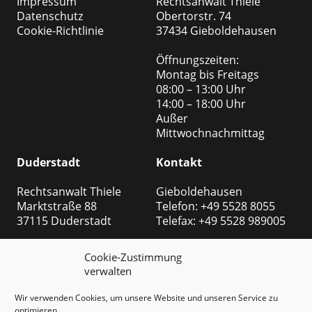
Impressum
Rechtsanwalt Thiele
Datenschutz
Obertorstr. 74
Cookie-Richtlinie
37434 Gieboldehausen
Öffnungszeiten:
Montag bis Freitags
08:00 – 13:00 Uhr
14:00 – 18:00 Uhr
Außer
Mittwochnachmittag
Duderstadt
Kontakt
Rechtsanwalt Thiele
Gieboldehausen
Marktstraße 88
Telefon: +49 5528 8055
37115 Duderstadt
Telefax: +49 5528 989005
Öffnungszeiten:
Duderstadt
Cookie-Zustimmung
Montag bis Freitags
Telefon: +49 5527 999
verwalten
08:00 – 13:00 Uhr
8508
14:00 – 18:00 Uhr
Telefax: +49 5527 999 2540
Wir verwenden Cookies, um unsere Website und unseren Service zu
Außer
optimieren.