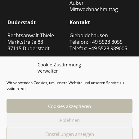
Außer
Mittwochnachmittag
Duderstadt
Kontakt
Rechtsanwalt Thiele
Gieboldehausen
Marktstraße 88
Telefon: +49 5528 8055
37115 Duderstadt
Telefax: +49 5528 989005
Öffnungszeiten:
Duderstadt
Cookie-Zustimmung
Montag bis Freitags
Telefon: +49 5527 999
verwalten
08:00 – 13:00 Uhr
8508
14:00 – 18:00 Uhr
Telefax: +49 5527 999 2540
Wir verwenden Cookies, um unsere Website und unseren Service zu
Außer
optimieren.
Mittwochnachmittag
E-Mail:
rechtsabteilung@thiele-
Cookies akzeptieren
ra.de
Ablehnen
© Rechtsanwalt Marc Thiele
Einstellungen anzeigen
Realisierung Webdesign
ITenergy Achim Wagner