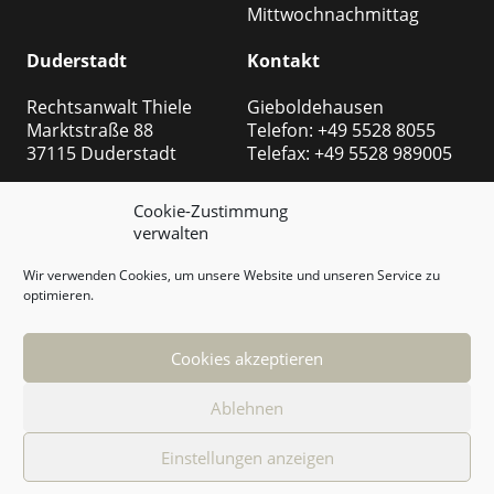
Mittwochnachmittag
Duderstadt
Kontakt
Rechtsanwalt Thiele
Gieboldehausen
Marktstraße 88
Telefon: +49 5528 8055
37115 Duderstadt
Telefax: +49 5528 989005
Öffnungszeiten:
Duderstadt
Cookie-Zustimmung
Montag bis Freitags
Telefon: +49 5527 999
verwalten
08:00 – 13:00 Uhr
8508
14:00 – 18:00 Uhr
Telefax: +49 5527 999 2540
Wir verwenden Cookies, um unsere Website und unseren Service zu
Außer
optimieren.
Mittwochnachmittag
E-Mail:
rechtsabteilung@thiele-
Cookies akzeptieren
ra.de
Ablehnen
© Rechtsanwalt Marc Thiele
Einstellungen anzeigen
Realisierung Webdesign
ITenergy Achim Wagner