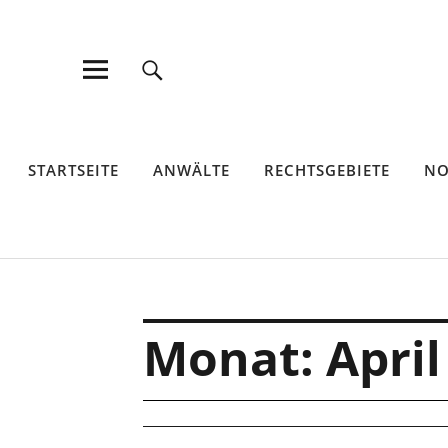
Thiele Rech
IHRE ANWÄLTE IM LANDKREIS GÖTTINGEN
STARTSEITE
ANWÄLTE
RECHTSGEBIETE
NO
Monat:
April