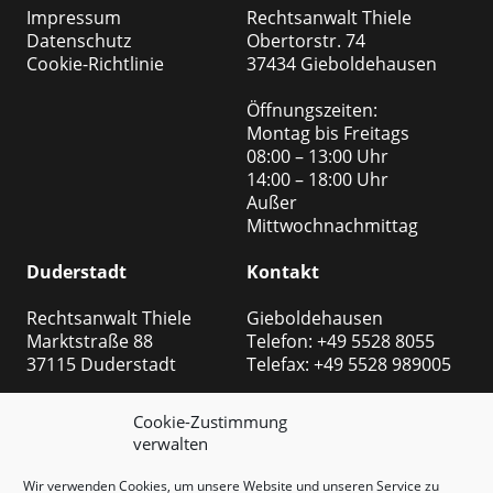
Impressum
Rechtsanwalt Thiele
Datenschutz
Obertorstr. 74
Cookie-Richtlinie
37434 Gieboldehausen
Öffnungszeiten:
Montag bis Freitags
08:00 – 13:00 Uhr
14:00 – 18:00 Uhr
Außer
Mittwochnachmittag
Duderstadt
Kontakt
Rechtsanwalt Thiele
Gieboldehausen
Marktstraße 88
Telefon: +49 5528 8055
37115 Duderstadt
Telefax: +49 5528 989005
Öffnungszeiten:
Duderstadt
Cookie-Zustimmung
Montag bis Freitags
Telefon: +49 5527 999
verwalten
08:00 – 13:00 Uhr
8508
14:00 – 18:00 Uhr
Telefax: +49 5527 999 2540
Wir verwenden Cookies, um unsere Website und unseren Service zu